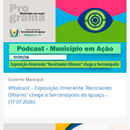
Governo Municipal
#Podcast – Exposição itinerante "Reciclando
Olhares" chega a Serranópolis do Iguaçu –
(17.07.2026)