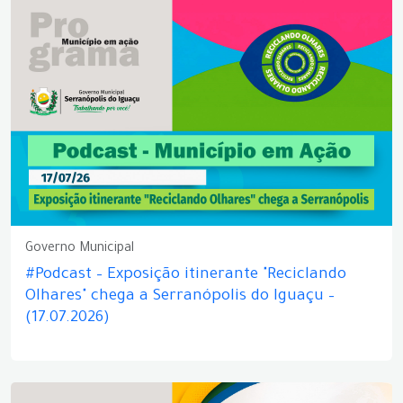
Governo Municipal
#Podcast – Exposição itinerante "Reciclando
Olhares" chega a Serranópolis do Iguaçu –
(17.07.2026)