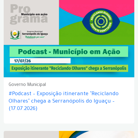
Governo Municipal
#Podcast – Exposição itinerante "Reciclando
Olhares" chega a Serranópolis do Iguaçu –
(17.07.2026)