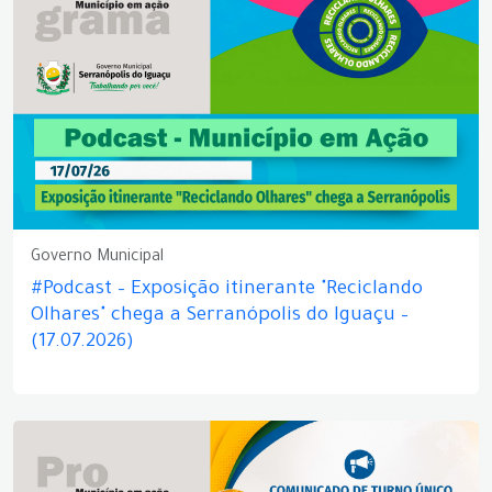
Governo Municipal
#Podcast – Exposição itinerante "Reciclando
Olhares" chega a Serranópolis do Iguaçu –
(17.07.2026)