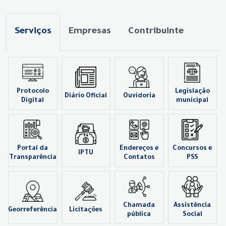
Serviços
Empresas
Contribuinte
Protocolo
Legislação
Diário Oficial
Ouvidoria
Digital
municipal
Portal da
Endereços e
Concursos e
IPTU
Transparência
Contatos
PSS
Chamada
Assistência
Georreferência
Licitações
pública
Social