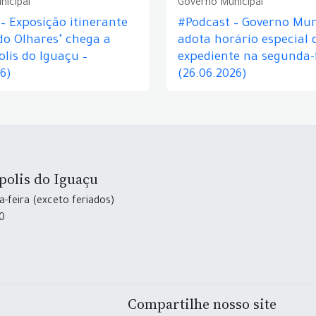
nicipal
Governo Municipal
– Exposição itinerante
#Podcast – Governo Mun
do Olhares" chega a
adota horário especial 
lis do Iguaçu –
expediente na segunda-f
26)
(26.06.2026)
polis do Iguaçu
-feira (exceto feriados)
30
Compartilhe nosso site