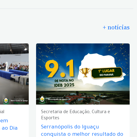
+ notícias
ial
Secretaria de Educação, Cultura e
Esportes
e em
Serranópolis do Iguaçu
ao Dia
conquista o melhor resultado do