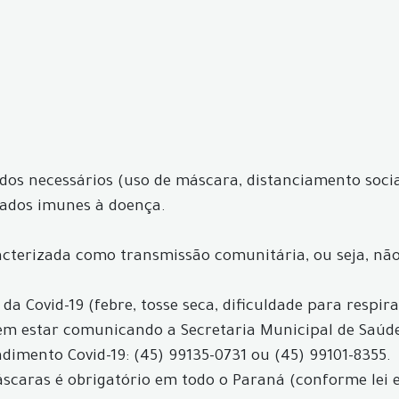
os necessários (uso de máscara, distanciamento socia
rados imunes à doença.
acterizada como transmissão comunitária, ou seja, não 
a Covid-19 (febre, tosse seca, dificuldade para respir
evem estar comunicando a Secretaria Municipal de Saú
dimento Covid-19: (45) 99135-0731 ou (45) 99101-8355.
máscaras é obrigatório em todo o Paraná (conforme lei 