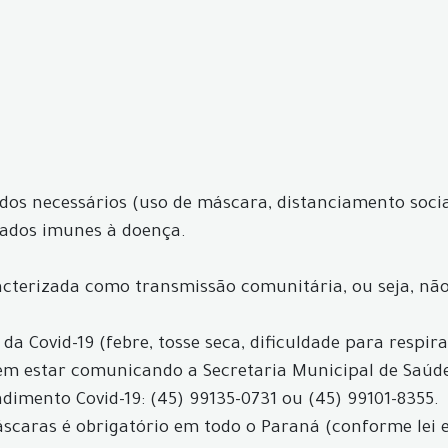
os necessários (uso de máscara, distanciamento socia
rados imunes à doença.
acterizada como transmissão comunitária, ou seja, não 
a Covid-19 (febre, tosse seca, dificuldade para respir
evem estar comunicando a Secretaria Municipal de Saú
dimento Covid-19: (45) 99135-0731 ou (45) 99101-8355.
máscaras é obrigatório em todo o Paraná (conforme lei 