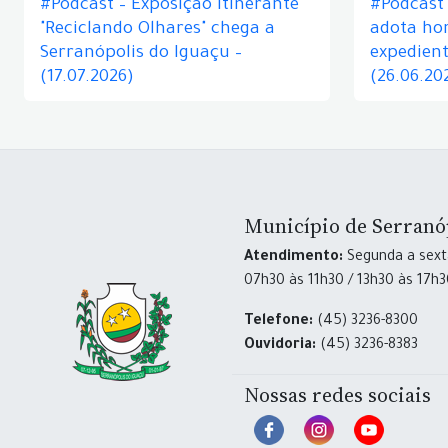
#Podcast – Exposição itinerante
#Podcast
"Reciclando Olhares" chega a
adota hor
Serranópolis do Iguaçu –
expedient
(17.07.2026)
(26.06.20
Município de Serranó
Atendimento:
Segunda a sexta
07h30 às 11h30 / 13h30 às 17h
Telefone:
(45) 3236-8300
Ouvidoria:
(45) 3236-8383
Nossas redes sociais