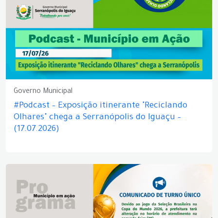
Governo Municipal
#Podcast – Exposição itinerante "Reciclando
Olhares" chega a Serranópolis do Iguaçu –
(17.07.2026)