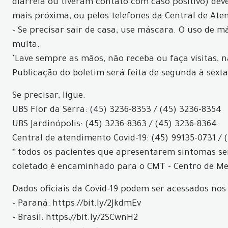
diarréia ou tiveram contato com caso positivo) d
mais próxima, ou pelos telefones da Central de Aten
- Se precisar sair de casa, use máscara. O uso de 
multa.
"Lave sempre as mãos, não receba ou faça visitas, 
Publicação do boletim será feita de segunda à sexta
Se precisar, ligue.
UBS Flor da Serra: (45) 3236-8353 / (45) 3236-8354
UBS Jardinópolis: (45) 3236-8363 / (45) 3236-8364
Central de atendimento Covid-19: (45) 99135-0731 / 
* todos os pacientes que apresentarem sintomas ser
coletado é encaminhado para o CMT - Centro de Med
Dados oficiais da Covid-19 podem ser acessados nos 
- Paraná: https://bit.ly/2JkdmEv
- Brasil: https://bit.ly/2SCwnH2