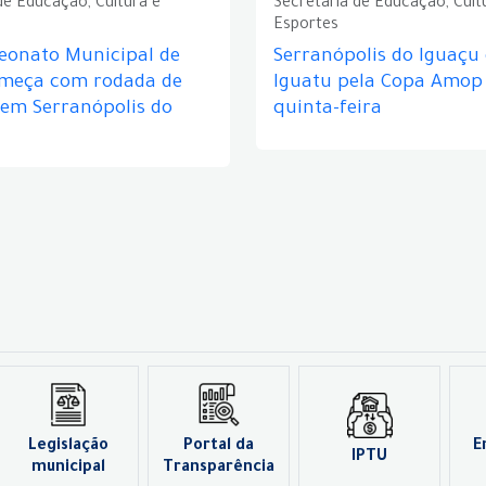
de Educação, Cultura e
Secretaria de Educação, Cult
Esportes
eonato Municipal de
Serranópolis do Iguaçu
omeça com rodada de
Iguatu pela Copa Amop
 em Serranópolis do
quinta-feira
Legislação
Portal da
E
IPTU
municipal
Transparência