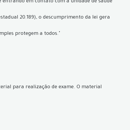
de entrando em contato com a unidade de saúde
estadual 20.189), o descumprimento da lei gera
imples protegem a todos."
erial para realização de exame. O material