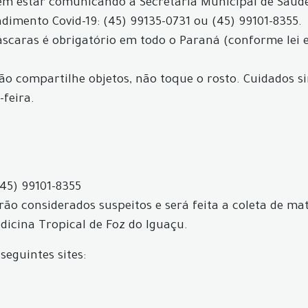
evem estar comunicando a Secretaria Municipal de Saú
dimento Covid-19: (45) 99135-0731 ou (45) 99101-8355.
máscaras é obrigatório em todo o Paraná (conforme lei 
não compartilhe objetos, não toque o rosto. Cuidados s
-feira.
(45) 99101-8355
ão considerados suspeitos e será feita a coleta de mat
icina Tropical de Foz do Iguaçu.
seguintes sites: