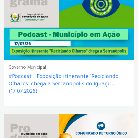
Governo Municipal
#Podcast – Exposição itinerante "Reciclando
Olhares" chega a Serranópolis do Iguaçu –
(17.07.2026)