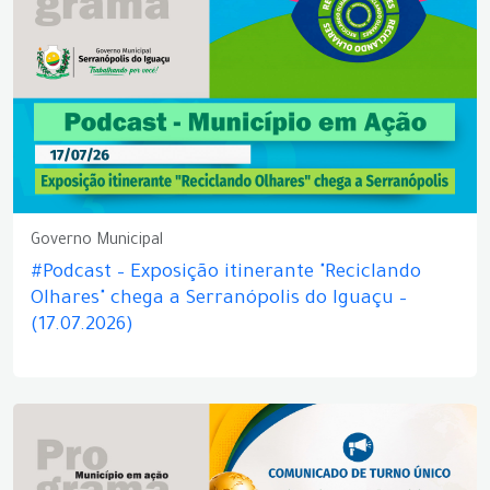
Governo Municipal
#Podcast – Exposição itinerante "Reciclando
Olhares" chega a Serranópolis do Iguaçu –
(17.07.2026)