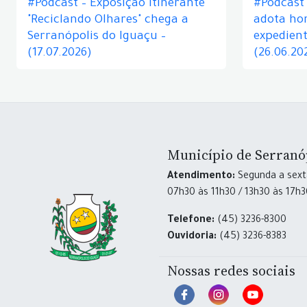
#Podcast – Exposição itinerante
#Podcast
"Reciclando Olhares" chega a
adota hor
Serranópolis do Iguaçu –
expedient
(17.07.2026)
(26.06.20
Município de Serranó
Atendimento:
Segunda a sexta
07h30 às 11h30 / 13h30 às 17h
Telefone:
(45) 3236-8300
Ouvidoria:
(45) 3236-8383
Nossas redes sociais