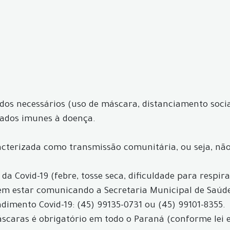
os necessários (uso de máscara, distanciamento socia
rados imunes à doença.
acterizada como transmissão comunitária, ou seja, não 
a Covid-19 (febre, tosse seca, dificuldade para respir
evem estar comunicando a Secretaria Municipal de Saú
dimento Covid-19: (45) 99135-0731 ou (45) 99101-8355.
máscaras é obrigatório em todo o Paraná (conforme lei 