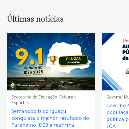
Últimas notícias
Secretaria de Educação, Cultura e
Governo Mu
Esportes
Governo 
Serranópolis do Iguaçu
populaçã
conquista o melhor resultado do
pública 
Paraná no IDEB e reafirma
LOA