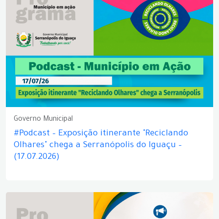
Governo Municipal
#Podcast – Exposição itinerante "Reciclando
Olhares" chega a Serranópolis do Iguaçu –
(17.07.2026)