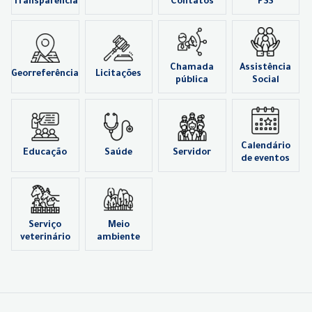
Transparência
Contatos
PSS
Chamada
Assistência
Georreferência
Licitações
pública
Social
Calendário
Educação
Saúde
Servidor
de eventos
Serviço
Meio
veterinário
ambiente