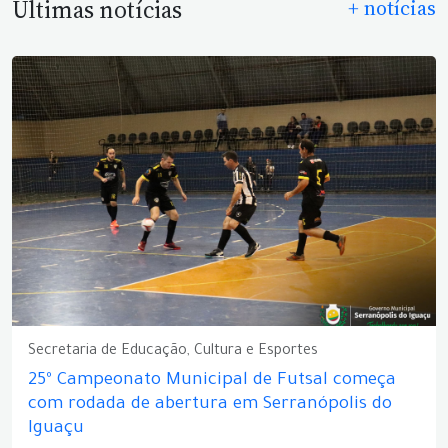
Últimas notícias
+ notícias
Secretaria de Educação, Cultura e Esportes
25º Campeonato Municipal de Futsal começa
com rodada de abertura em Serranópolis do
Iguaçu