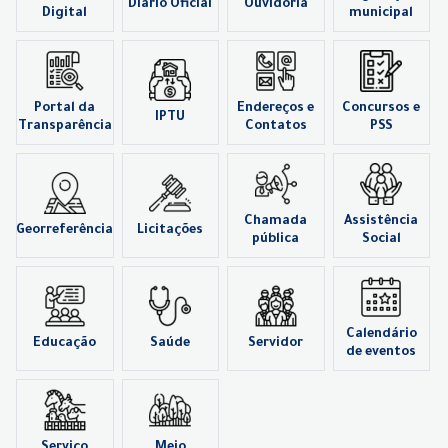
Diário Oficial
Ouvidoria
Digital
municipal
Portal da
Endereços e
Concursos e
IPTU
Transparência
Contatos
PSS
Chamada
Assistência
Georreferência
Licitações
pública
Social
Calendário
Educação
Saúde
Servidor
de eventos
Serviço
Meio