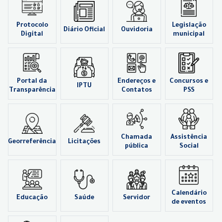
Protocolo
Legislação
Diário Oficial
Ouvidoria
Digital
municipal
Portal da
Endereços e
Concursos e
IPTU
Transparência
Contatos
PSS
Chamada
Assistência
Georreferência
Licitações
pública
Social
Calendário
Educação
Saúde
Servidor
de eventos