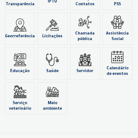
IPTU
Transparência
Contatos
PSS
Chamada
Assistência
Georreferência
Licitações
pública
Social
Calendário
Educação
Saúde
Servidor
de eventos
Serviço
Meio
veterinário
ambiente