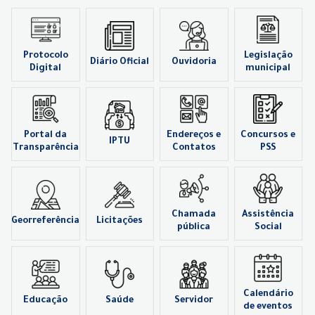
Protocolo
Legislação
Diário Oficial
Ouvidoria
Digital
municipal
Portal da
Endereços e
Concursos e
IPTU
Transparência
Contatos
PSS
Chamada
Assistência
Georreferência
Licitações
pública
Social
Calendário
Educação
Saúde
Servidor
de eventos