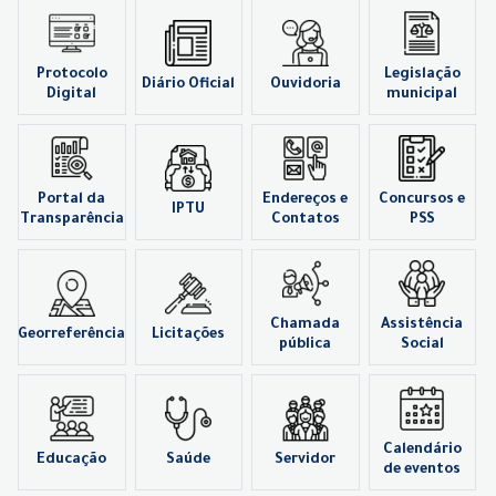
Protocolo
Legislação
Diário Oficial
Ouvidoria
Digital
municipal
Portal da
Endereços e
Concursos e
IPTU
Transparência
Contatos
PSS
Chamada
Assistência
Georreferência
Licitações
pública
Social
Calendário
Educação
Saúde
Servidor
de eventos