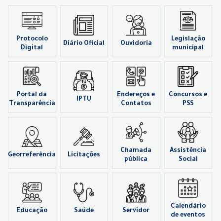
Protocolo
Legislação
Diário Oficial
Ouvidoria
Digital
municipal
Portal da
Endereços e
Concursos e
IPTU
Transparência
Contatos
PSS
Chamada
Assistência
Georreferência
Licitações
pública
Social
Calendário
Educação
Saúde
Servidor
de eventos