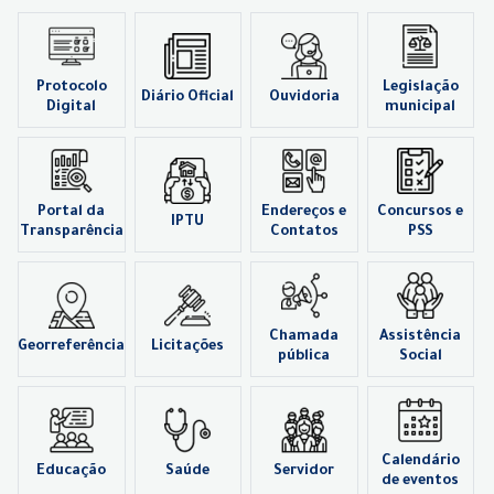
Protocolo
Legislação
Diário Oficial
Ouvidoria
Digital
municipal
Portal da
Endereços e
Concursos e
IPTU
Transparência
Contatos
PSS
Chamada
Assistência
Georreferência
Licitações
pública
Social
Calendário
Educação
Saúde
Servidor
de eventos