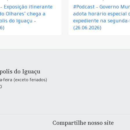
– Exposição itinerante
#Podcast – Governo Mun
do Olhares" chega a
adota horário especial 
lis do Iguaçu –
expediente na segunda-f
26)
(26.06.2026)
polis do Iguaçu
-feira (exceto feriados)
30
Compartilhe nosso site