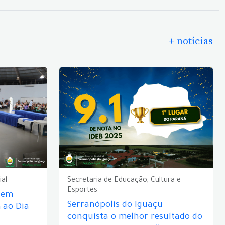
+ notícias
ial
Secretaria de Educação, Cultura e
Esportes
e em
Serranópolis do Iguaçu
ao Dia
conquista o melhor resultado do