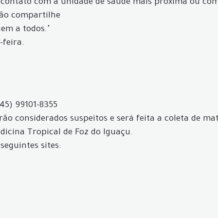
 contato com a unidade de saúde mais próxima ou com 
não compartilhe
gem a todos."
-feira.
(45) 99101-8355
ão considerados suspeitos e será feita a coleta de mat
icina Tropical de Foz do Iguaçu.
seguintes sites: