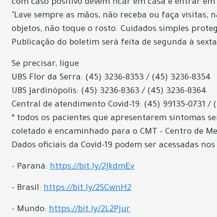
com caso positivo devem ficar em casa e entrar em
"Lave sempre as mãos, não receba ou faça visitas, 
objetos, não toque o rosto. Cuidados simples prote
Publicação do boletim será feita de segunda à sexta
Se precisar, ligue.
UBS Flor da Serra: (45) 3236-8353 / (45) 3236-8354
UBS Jardinópolis: (45) 3236-8363 / (45) 3236-8364
Central de atendimento Covid-19: (45) 99135-0731 / 
* todos os pacientes que apresentarem sintomas ser
coletado é encaminhado para o CMT - Centro de Med
Dados oficiais da Covid-19 podem ser acessadas nos 
- Paraná:
https://bit.ly/2JkdmEv
- Brasil:
https://bit.ly/2SCwnH2
- Mundo:
https://bit.ly/2L2Pjur