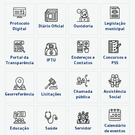
Protocolo
Legislação
Diário Oficial
Ouvidoria
Digital
municipal
Portal da
Endereços e
Concursos e
IPTU
Transparência
Contatos
PSS
Chamada
Assistência
Georreferência
Licitações
pública
Social
Calendário
Educação
Saúde
Servidor
de eventos