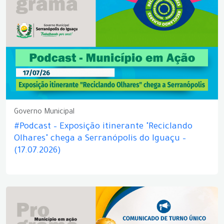
Governo Municipal
#Podcast – Exposição itinerante "Reciclando
Olhares" chega a Serranópolis do Iguaçu –
(17.07.2026)