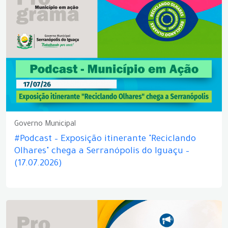
Governo Municipal
#Podcast – Exposição itinerante "Reciclando
Olhares" chega a Serranópolis do Iguaçu –
(17.07.2026)