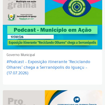
Governo Municipal
#Podcast – Exposição itinerante "Reciclando
Olhares" chega a Serranópolis do Iguaçu –
(17.07.2026)