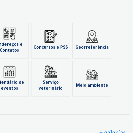
ndereços e
Concursos e PSS
Georreferência
Contatos
lendário de
Serviço
Meio ambiente
eventos
veterinário
+ galerias