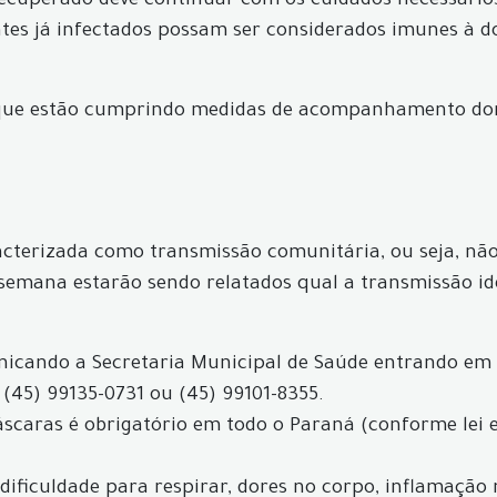
 recuperado deve continuar com os cuidados necessário
ntes já infectados possam ser considerados imunes à d
 que estão cumprindo medidas de acompanhamento dom
acterizada como transmissão comunitária, ou seja, não 
 semana estarão sendo relatados qual a transmissão id
icando a Secretaria Municipal de Saúde entrando em
 (45) 99135-0731 ou (45) 99101-8355.
máscaras é obrigatório em todo o Paraná (conforme lei 
, dificuldade para respirar, dores no corpo, inflamação