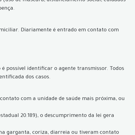
s (uso de máscara, distanciamento social, cuidados
oença.
iciliar. Diariamente é entrado em contato com
é possível identificar o agente transmissor. Todos
entificada dos casos.
 contato com a unidade de saúde mais próxima, ou
estadual 20.189), o descumprimento da lei gera
 na garganta, coriza, diarreia ou tiveram contato