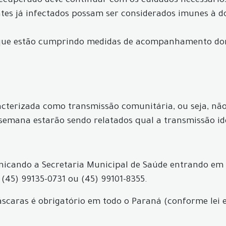
 recuperado deve continuar com os cuidados necessário
ntes já infectados possam ser considerados imunes à d
 que estão cumprindo medidas de acompanhamento dom
acterizada como transmissão comunitária, ou seja, não 
 semana estarão sendo relatados qual a transmissão id
icando a Secretaria Municipal de Saúde entrando em
 (45) 99135-0731 ou (45) 99101-8355.
máscaras é obrigatório em todo o Paraná (conforme lei 