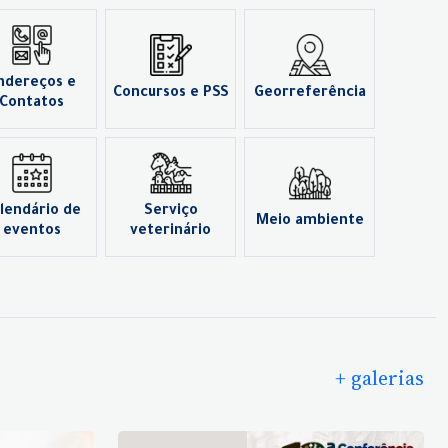
ndereços e
Concursos e PSS
Georreferência
Contatos
lendário de
Serviço
Meio ambiente
eventos
veterinário
+ galerias