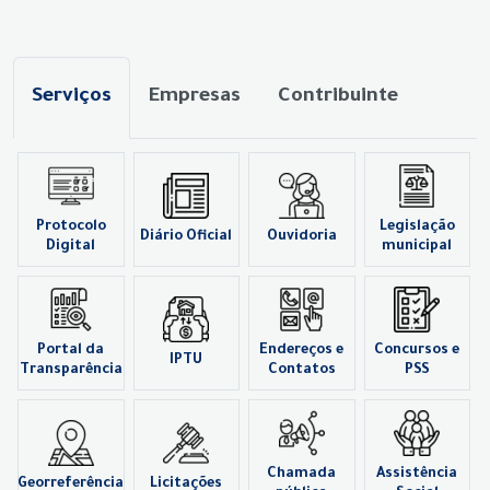
Serviços
Empresas
Contribuinte
Protocolo
Legislação
Diário Oficial
Ouvidoria
Digital
municipal
Portal da
Endereços e
Concursos e
IPTU
Transparência
Contatos
PSS
Chamada
Assistência
Georreferência
Licitações