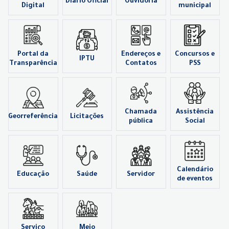
Diário Oficial
Ouvidoria
Digital
municipal
Portal da
Endereços e
Concursos e
IPTU
Transparência
Contatos
PSS
Chamada
Assistência
Georreferência
Licitações
pública
Social
Calendário
Educação
Saúde
Servidor
de eventos
Serviço
Meio