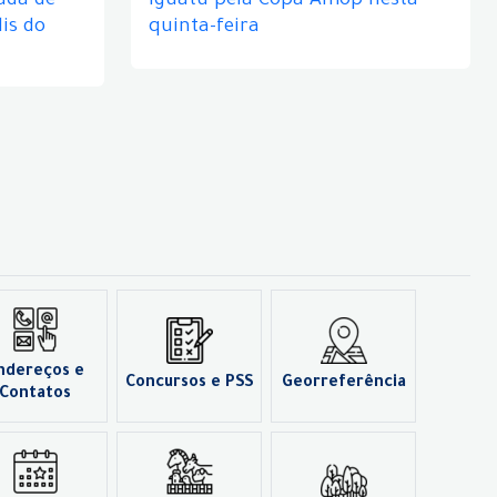
ada de
Iguatu pela Copa Amop nesta
is do
quinta-feira
ndereços e
Concursos e PSS
Georreferência
Contatos