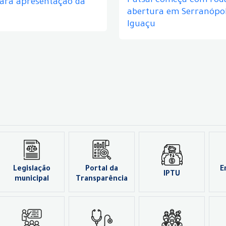
Futsal começa com rod
para apresentação da
abertura em Serranópol
Iguaçu
Legislação
Portal da
E
IPTU
municipal
Transparência