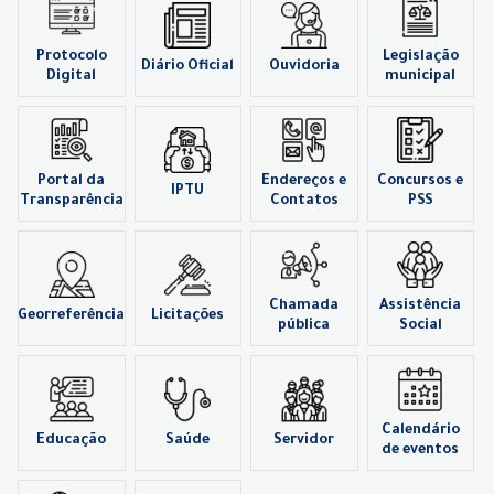
Protocolo
Legislação
Diário Oficial
Ouvidoria
Digital
municipal
Portal da
Endereços e
Concursos e
IPTU
Transparência
Contatos
PSS
Chamada
Assistência
Georreferência
Licitações
pública
Social
Calendário
Educação
Saúde
Servidor
de eventos