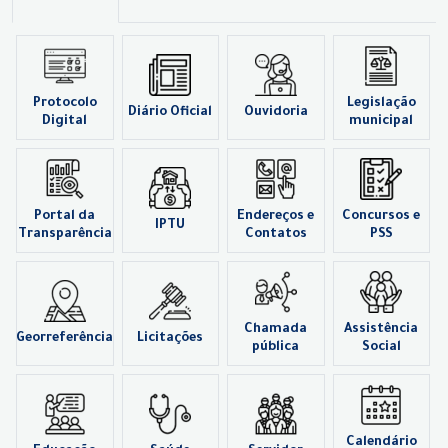
Protocolo
Legislação
Diário Oficial
Ouvidoria
Digital
municipal
Portal da
Endereços e
Concursos e
IPTU
Transparência
Contatos
PSS
Chamada
Assistência
Georreferência
Licitações
pública
Social
Calendário