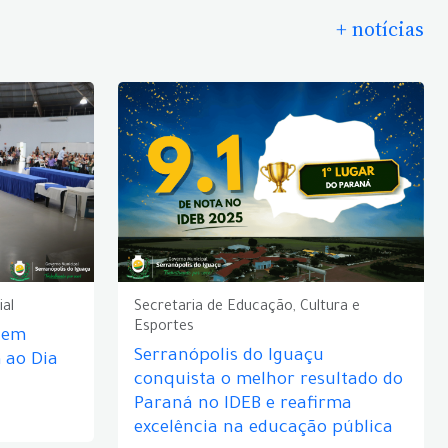
+ notícias
ial
Secretaria de Educação, Cultura e
Esportes
e em
Serranópolis do Iguaçu
ao Dia
conquista o melhor resultado do
Paraná no IDEB e reafirma
excelência na educação pública