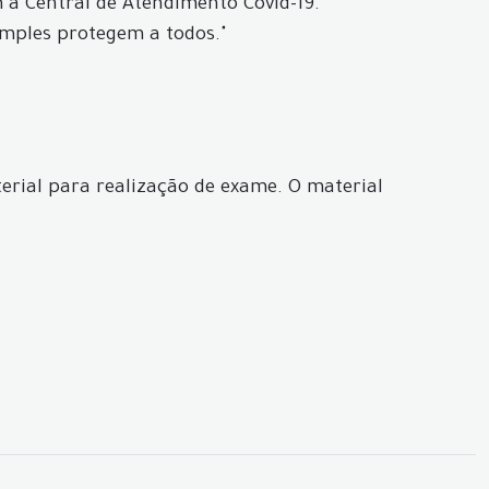
a Central de Atendimento Covid-19.
imples protegem a todos."
erial para realização de exame. O material