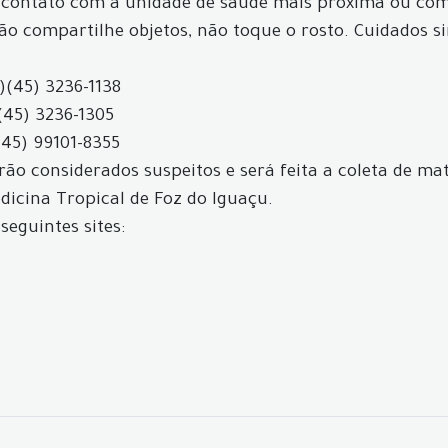
 contato com a unidade de saúde mais próxima ou com 
não compartilhe objetos, não toque o rosto. Cuidados s
)
(45) 3236-1138
(45) 3236-1305
(45) 99101-8355
ão considerados suspeitos e será feita a coleta de mat
icina Tropical de Foz do Iguaçu.
seguintes sites: