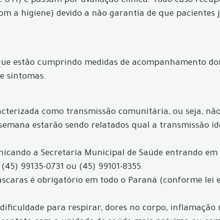
 UTI) e passam por avaliação clínica. Todo caso recu
com a higiene) devido a não garantia de que pacientes
 que estão cumprindo medidas de acompanhamento dom
e sintomas.
acterizada como transmissão comunitária, ou seja, não 
 semana estarão sendo relatados qual a transmissão id
icando a Secretaria Municipal de Saúde entrando em
 (45) 99135-0731 ou (45) 99101-8355.
máscaras é obrigatório em todo o Paraná (conforme lei 
, dificuldade para respirar, dores no corpo, inflamação