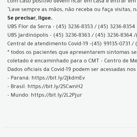
com caso positivo devem ficar em casa e entrar em
"Lave sempre as mãos, não receba ou faça visitas, 
Se precisar, ligue.
UBS Flor da Serra - (45) 3236-8353 / (45) 3236-8354 
UBS Jardinópolis - (45) 3236-8363 / (45) 3236-8364 /
Central de atendimento Covid-19 -
(45) 99135-0731 / 
* todos os pacientes que apresentarem sintomas ser
coletado é encaminhado para o CMT - Centro de Med
Dados oficiais da Covid-19 podem ser acessadas nos 
- Paraná: https://bit.ly/2JkdmEv
- Brasil: https://bit.ly/2SCwnH2
- Mundo: https://bit.ly/2L2Pjur