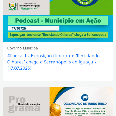
Governo Municipal
#Podcast – Exposição itinerante "Reciclando
Olhares" chega a Serranópolis do Iguaçu –
(17.07.2026)