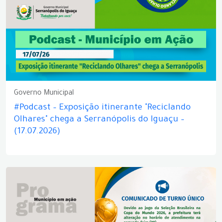
Governo Municipal
#Podcast – Exposição itinerante "Reciclando
Olhares" chega a Serranópolis do Iguaçu –
(17.07.2026)