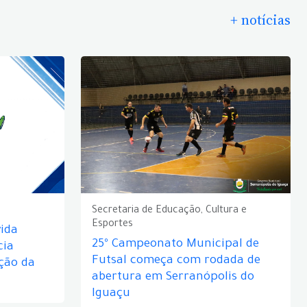
+ notícias
Secretaria de Educação, Cultura e
Esportes
ida
25º Campeonato Municipal de
cia
Futsal começa com rodada de
ção da
abertura em Serranópolis do
Iguaçu