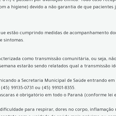
 UTI) e passam por avaliação clínica. Todo caso recu
com a higiene) devido a não garantia de que pacientes
 que estão cumprindo medidas de acompanhamento dom
e sintomas.
acterizada como transmissão comunitária, ou seja, não 
 semana estarão sendo relatados qual a transmissão id
icando a Secretaria Municipal de Saúde entrando em
 (45) 99135-0731 ou (45) 99101-8355.
máscaras é obrigatório em todo o Paraná (conforme lei 
, dificuldade para respirar, dores no corpo, inflamação