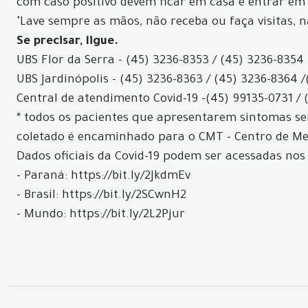
com caso positivo devem ficar em casa e entrar em
"Lave sempre as mãos, não receba ou faça visitas, 
Se precisar, ligue.
UBS Flor da Serra - (45) 3236-8353 / (45) 3236-8354 
UBS Jardinópolis - (45) 3236-8363 / (45) 3236-8364 /
Central de atendimento Covid-19 -
(45) 99135-0731 / 
* todos os pacientes que apresentarem sintomas ser
coletado é encaminhado para o CMT - Centro de Med
Dados oficiais da Covid-19 podem ser acessadas nos 
- Paraná: https://bit.ly/2JkdmEv
- Brasil: https://bit.ly/2SCwnH2
- Mundo: https://bit.ly/2L2Pjur