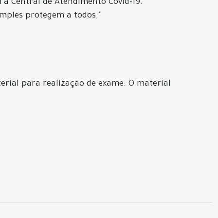
a Central de Atendimento Covid-19.
imples protegem a todos."
erial para realização de exame. O material