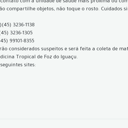
 contato com a unidade de saúde mais próxima ou com 
não compartilhe objetos, não toque o rosto. Cuidados s
)
(45) 3236-1138
(45) 3236-1305
(45) 99101-8355
ão considerados suspeitos e será feita a coleta de mat
icina Tropical de Foz do Iguaçu.
seguintes sites: