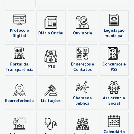
Protocolo
Legislação
Diário Oficial
Ouvidoria
Digital
municipal
Portal da
Endereços e
Concursos e
IPTU
Transparência
Contatos
PSS
Chamada
Assistência
Georreferência
Licitações
pública
Social
Calendário