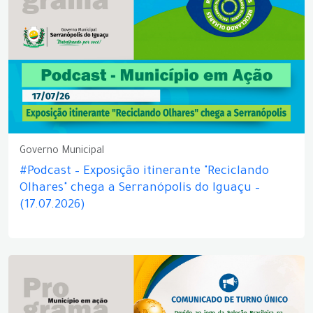
Governo Municipal
#Podcast – Exposição itinerante "Reciclando
Olhares" chega a Serranópolis do Iguaçu –
(17.07.2026)