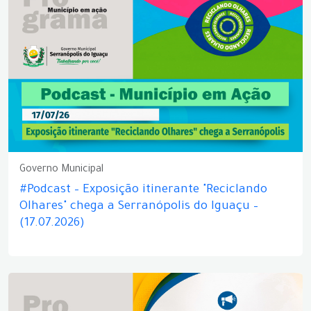
Governo Municipal
#Podcast – Exposição itinerante "Reciclando
Olhares" chega a Serranópolis do Iguaçu –
(17.07.2026)