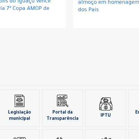
lis do Iguaçu vence
almoço em homenagem 
ela 7ª Copa AMOP de
dos Pais
Legislação
Portal da
E
IPTU
municipal
Transparência