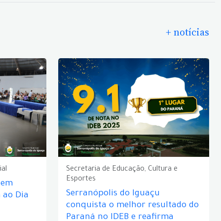
+ notícias
ial
Secretaria de Educação, Cultura e
Esportes
e em
Serranópolis do Iguaçu
ao Dia
conquista o melhor resultado do
Paraná no IDEB e reafirma