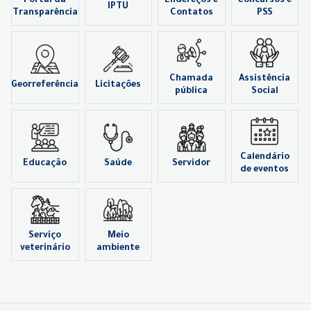
Portal da
Endereços e
Concursos e
IPTU
Transparência
Contatos
PSS
Chamada
Assistência
Georreferência
Licitações
pública
Social
Calendário
Educação
Saúde
Servidor
de eventos
Serviço
Meio
veterinário
ambiente