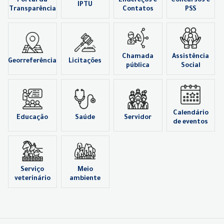
Portal da
Endereços e
Concursos e
IPTU
Transparência
Contatos
PSS
Chamada
Assistência
Georreferência
Licitações
pública
Social
Calendário
Educação
Saúde
Servidor
de eventos
Serviço
Meio
veterinário
ambiente