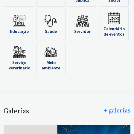
pública
Social
Calendário
Educação
Saúde
Servidor
de eventos
Serviço
Meio
veterinário
ambiente
Galerias
+ galerias