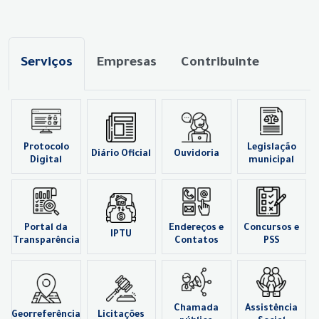
Serviços
Empresas
Contribuinte
Protocolo
Legislação
Diário Oficial
Ouvidoria
Digital
municipal
Portal da
Endereços e
Concursos e
IPTU
Transparência
Contatos
PSS
Chamada
Assistência
Georreferência
Licitações