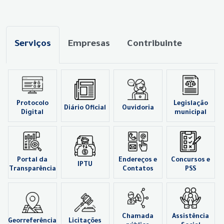
Serviços
Empresas
Contribuinte
Protocolo
Legislação
Diário Oficial
Ouvidoria
Digital
municipal
Portal da
Endereços e
Concursos e
IPTU
Transparência
Contatos
PSS
Chamada
Assistência
Georreferência
Licitações