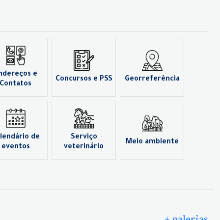
ndereços e
Concursos e PSS
Georreferência
Contatos
lendário de
Serviço
Meio ambiente
eventos
veterinário
+ galerias