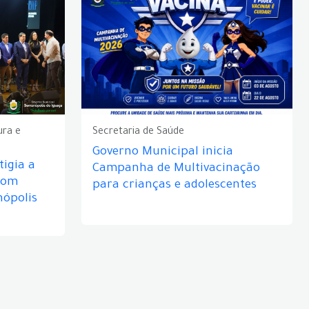
ura e
Secretaria de Saúde
Governo Municipal inicia
igia a
Campanha de Multivacinação
com
para crianças e adolescentes
nópolis