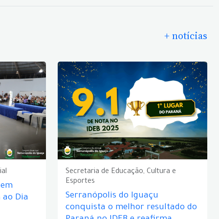
+ notícias
ial
Secretaria de Educação, Cultura e
Esportes
e em
Serranópolis do Iguaçu
ao Dia
conquista o melhor resultado do