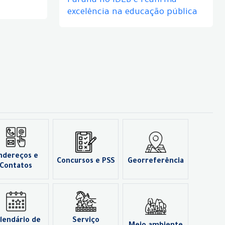
Paraná no IDEB e reafirma
excelência na educação pública
ndereços e
Concursos e PSS
Georreferência
Contatos
lendário de
Serviço