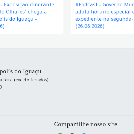
– Exposição itinerante
#Podcast – Governo Mun
do Olhares" chega a
adota horário especial 
lis do Iguaçu –
expediente na segunda-f
26)
(26.06.2026)
polis do Iguaçu
-feira (exceto feriados)
30
Compartilhe nosso site