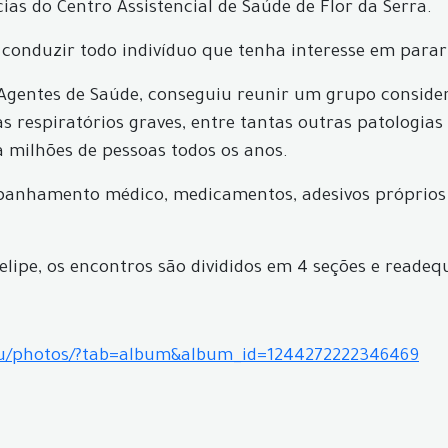
as do Centro Assistencial de Saúde de Flor da Serra.
 e conduzir todo indivíduo que tenha interesse em parar
 Agentes de Saúde, conseguiu reunir um grupo consider
as respiratórios graves, entre tantas outras patologia
 milhões de pessoas todos os anos.
anhamento médico, medicamentos, adesivos próprios p
 Felipe, os encontros são divididos em 4 seções e read
cu/photos/?tab=album&album_id=1244272222346469